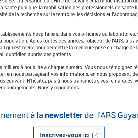
ujets : la création du CHRU de Guyane et la modernisation de
e la santé publique, la mobilisation des professionnels de santé 
sité de la recherche sur le territoire, les décisions et l’accomp
tablissements hospitaliers, dans vos officines ou laboratoires, 
a population. Après toutes ces années, l’objectif de l’ARS, à trave
ail qui est mené pour permettre la meilleure prise en charge de 
ail quotidien auprès des patients.
s milliers à nous lire à chaque numéro. Vous nous témoignez ré
er, en nous partageant vos informations, en nous proposant des
nous écrivant. N’hésitez pas à nous transmettre vos remarques, v
 encouragements. Nous y répondrons.
nnement à la
de l'ARS Guy
newsletter
Inscrivez-vous ici