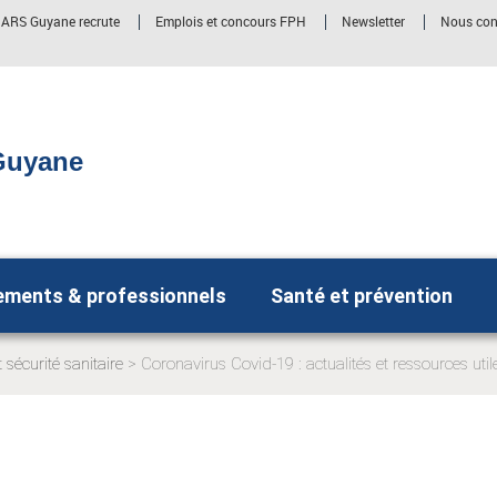
' ARS Guyane recrute
Emplois et concours FPH
Newsletter
Nous con
Guyane
ements & professionnels
Santé et prévention
t sécurité sanitaire
Coronavirus Covid-19 : actualités et ressources util
: