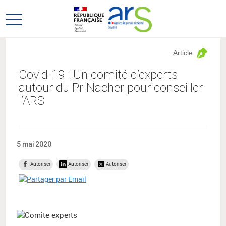
Aller
Aller
au
au
Ouvrir
menu
contenu
le
principal,
menu
Article
principal
Covid-19 : Un comité d’experts
autour du Pr Nacher pour conseiller
l’ARS
5 mai 2020
Autoriser
Autoriser
Autoriser