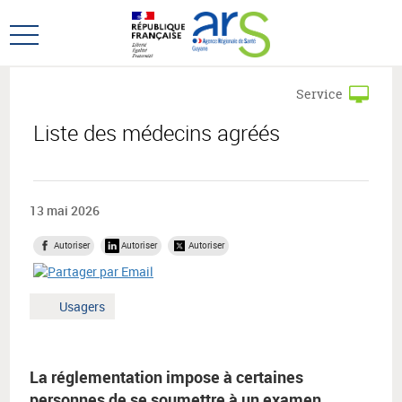
Aller
Aller
au
au
Ouvrir
menu
contenu
le
principal,
menu
Service
principal
Liste des médecins agréés
13 mai 2026
Autoriser
Autoriser
Autoriser
Mot
Usagers
clé
:
La réglementation impose à certaines
personnes de se soumettre à un examen