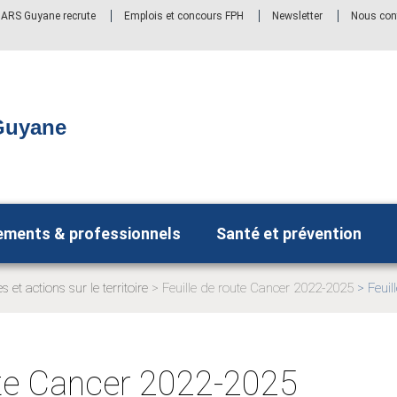
' ARS Guyane recrute
Emplois et concours FPH
Newsletter
Nous con
Guyane
ements & professionnels
Santé et prévention
es et actions sur le territoire
Feuille de route Cancer 2022-2025
Feuil
Page
actuel
ute Cancer 2022-2025