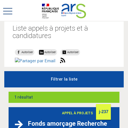
Aller
Aller
au
au
Ouvrir
menu
contenu
le
principal,
menu
Liste appels à projets et à
principal
candidatures
Autoriser
Autoriser
Autoriser
Filtrer la liste
1 résultat
j-237
APPEL À PROJETS
Fonds amorçage Recherche